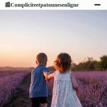
Compliciteetpatounesenligne
📰