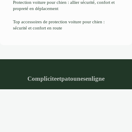
Protection voiture pour chien : allier sécurité, confort et
propreté en déplacement
Top accessoires de protection voiture pour chien :
sécurité et confort en route
Compliciteetpatounesenligne
“Gestes précis, habitat sain, vie partagée”
Mentions légales
Contact
© 2026 Compliciteetpatounesenligne. Tous droits réservés.