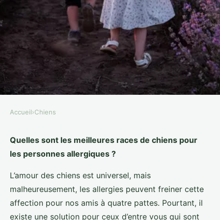
Accueil
›
Chiens
CHIENS
Quelles sont les meilleures races
Quelles sont les meilleures races de chiens pour
les personnes allergiques ?
de chiens pour les personnes
allergiques ?
L’amour des chiens est universel, mais
malheureusement, les allergies peuvent freiner cette
Hugo
•
1 avril 2024
•
5 min de lecture
affection pour nos amis à quatre pattes. Pourtant, il
existe une solution pour ceux d’entre vous qui sont