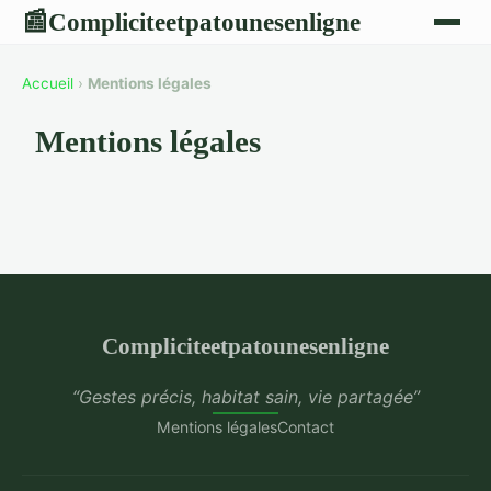
Compliciteetpatounesenligne
📰
Accueil
›
Mentions légales
Mentions légales
Compliciteetpatounesenligne
“Gestes précis, habitat sain, vie partagée”
Mentions légales
Contact