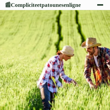
Compliciteetpatounesenligne
📰