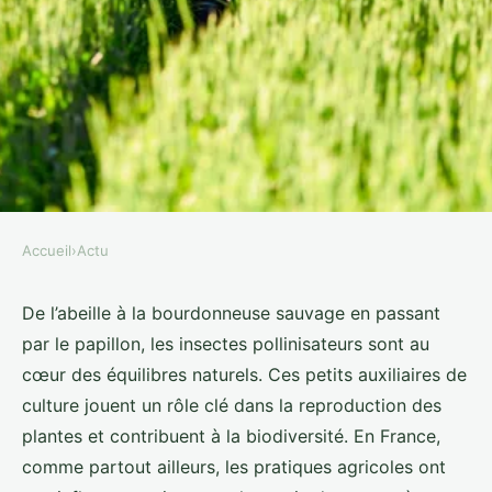
Accueil
›
Actu
ACTU
Quelles pratiques agricoles
De l’abeille à la bourdonneuse sauvage en passant
par le papillon, les insectes pollinisateurs sont au
favorisent la biodiversité des
cœur des équilibres naturels. Ces petits auxiliaires de
insectes pollinisateurs?
culture jouent un rôle clé dans la reproduction des
plantes et contribuent à la biodiversité. En France,
Hugo
•
8 avril 2024
•
6 min de lecture
comme partout ailleurs, les pratiques agricoles ont