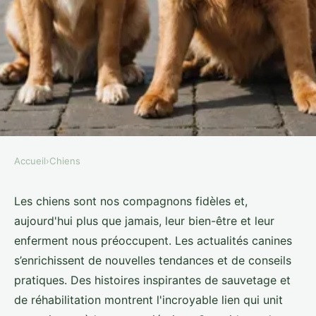
Accueil
›
Chiens
CHIENS
Actualités des chiens : guides
Les chiens sont nos compagnons fidèles et,
aujourd'hui plus que jamais, leur bien-être et leur
pratiques et histoires touchantes
enferment nous préoccupent. Les actualités canines
s’enrichissent de nouvelles tendances et de conseils
Hugo
•
13 septembre 2024
•
3 min de lecture
pratiques. Des histoires inspirantes de sauvetage et
de réhabilitation montrent l'incroyable lien qui unit