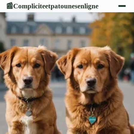
Compliciteetpatounesenligne
📰